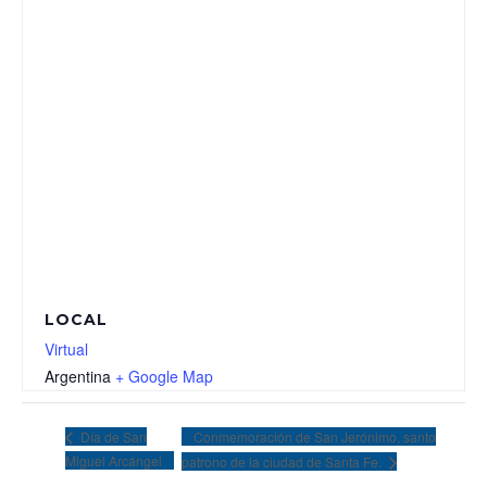
LOCAL
Virtual
Argentina
+ Google Map
Conmemoración de San Jerónimo, santo
Día de San
Miguel Arcángel
patrono de la ciudad de Santa Fe.