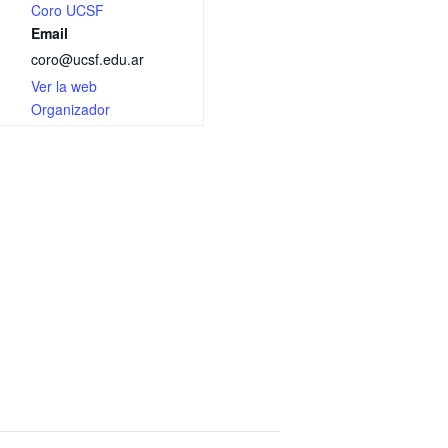
Coro UCSF
Email
coro@ucsf.edu.ar
Ver la web
Organizador