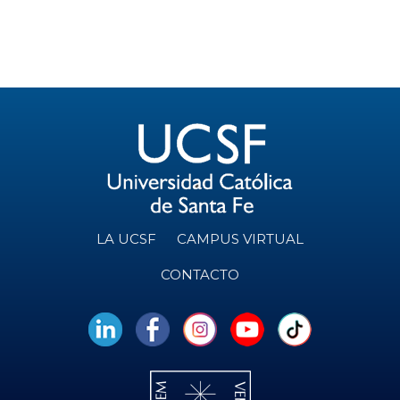
O
e
n
t
o
s
LA UCSF
CAMPUS VIRTUAL
CONTACTO