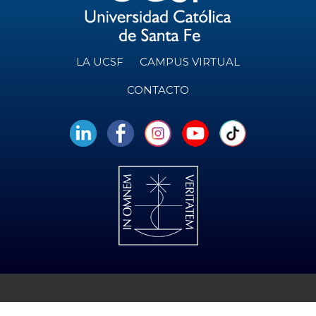
O
e
n
t
o
LA UCSF
CAMPUS VIRTUAL
s
CONTACTO