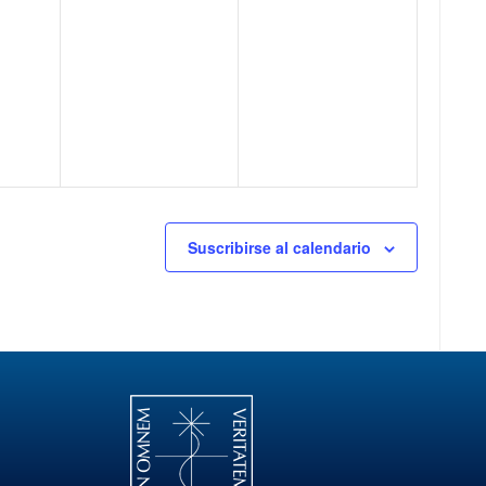
2
0
6
2
6
Suscribirse al calendario