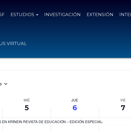
SF
ESTUDIOS
INVESTIGACIÓN
EXTENSIÓN
INT
s
S VIRTUAL
o
MIÉ
JUE
VIE
5
6
7
EN KRÍNEIN REVISTA DE EDUCACIÓN – EDICIÓN ESPECIAL-
M
J
V
N
N
N