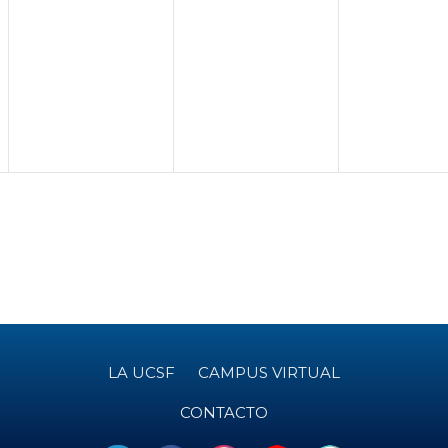
,
2
0
2
6
2
0
6
2
6
LA UCSF
CAMPUS VIRTUAL
CONTACTO