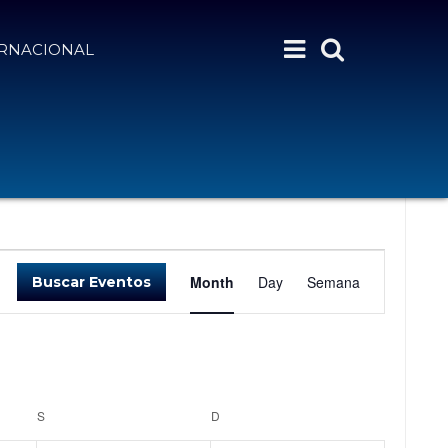
ERNACIONAL
N
Month
Day
Semana
Buscar Eventos
A
V
E
G
A
S
SÁBADO
D
DOMINGO
C