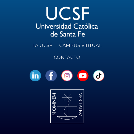
O
e
n
t
o
s
LA UCSF
CAMPUS VIRTUAL
CONTACTO