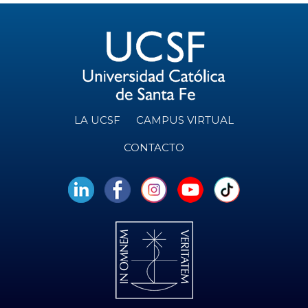
O
e
n
t
o
s
LA UCSF
CAMPUS VIRTUAL
CONTACTO