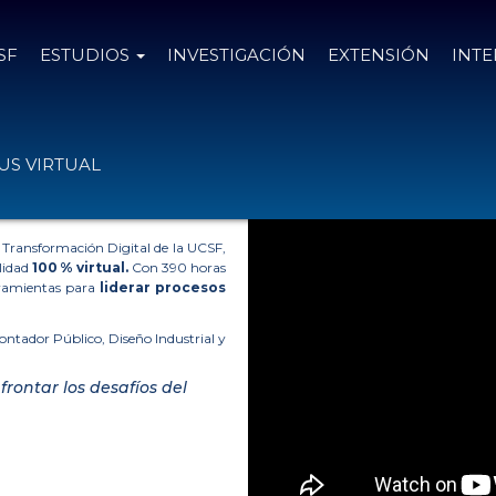
SF
ESTUDIOS
INVESTIGACIÓN
EXTENSIÓN
INT
FACULTADES
»
POSGRADOS
»
ESPECIALIZACIÓN EN GESTIÓN DE LA TRAN
S VIRTUAL
DE LA
a Transformación Digital de la UCSF,
lidad
100 % virtual.
Con 390 horas
rramientas para
liderar procesos
ontador Público, Diseño Industrial y
afrontar los desafíos del