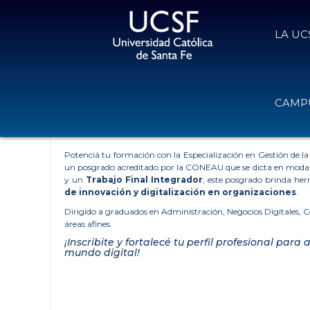
LA UC
UCSF - UNIVERSIDAD CATÓLICA DE SANTA FE
»
LA UCSF
»
CAMPU
ESPECIALIZACIÓN EN GESTIÓN 
TRANSFORMACIÓN DIGITAL
Potenciá tu formación con la Especialización en Gestión de l
un posgrado acreditado por la CONEAU que se dicta en moda
y un
Trabajo Final Integrador
, este posgrado brinda he
de innovación y digitalización en organizaciones
.
Dirigido a graduados en Administración, Negocios Digitales, C
áreas afines.
¡Inscribite y fortalecé tu perfil profesional para 
mundo digital!