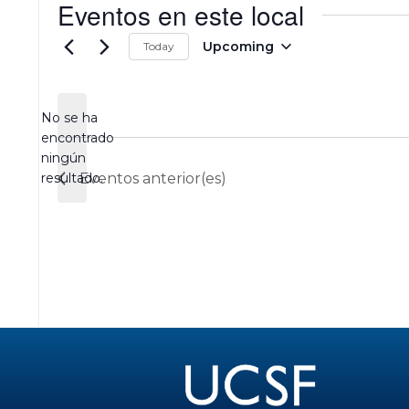
Eventos en este local
e
Upcoming
Today
S
e
l
No se ha
e
c
encontrado
c
N
ningún
i
o
resultado.
Eventos
anterior(es)
o
t
n
i
a
c
r
e
f
e
c
h
a
.