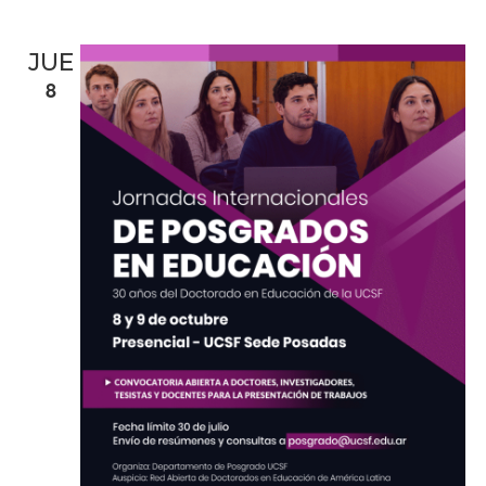
c
h
a
JUE
.
8