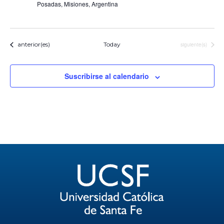
Posadas, Misiones, Argentina
Eventos
Eventos
anterior(es)
Today
siguiente(s)
Suscribirse al calendario