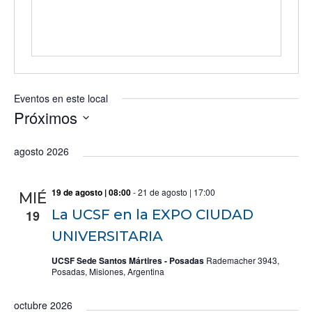
i
n
t
o
e
Eventos en este local
Próximos
S
e
agosto 2026
l
e
c
19 de agosto | 08:00
-
21 de agosto | 17:00
MIÉ
c
La UCSF en la EXPO CIUDAD
19
i
o
UNIVERSITARIA
n
UCSF Sede Santos Mártires - Posadas
Rademacher 3943,
a
Posadas, Misiones, Argentina
r
f
e
octubre 2026