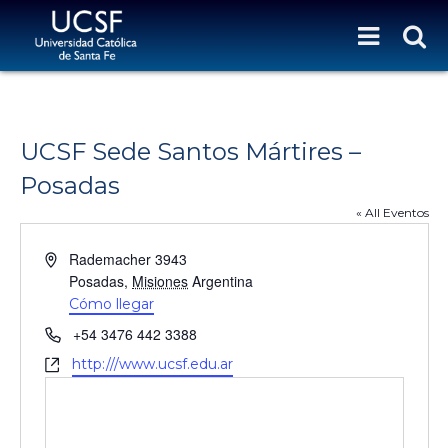
UCSF Sede Santos Mártires –
Posadas
« All Eventos
D
Rademacher 3943
i
Posadas
,
Misiones
Argentina
r
Cómo llegar
e
T
+54 3476 442 3388
c
e
W
http:///www.ucsf.edu.ar
c
l
e
i
é
b
ó
f
s
n
o