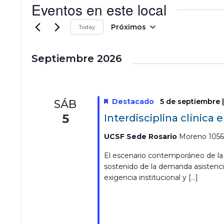
n
Eventos en este local
t
o
e
Próximos
Today
S
e
l
Septiembre 2026
e
c
c
i
Destacado
5 de septiembre 
SÁB
o
5
Interdisciplina clínica
n
a
UCSF Sede Rosario
Moreno 1056,
r
f
El escenario contemporáneo de la
e
sostenido de la demanda asistencia
c
h
exigencia institucional y […]
a
.