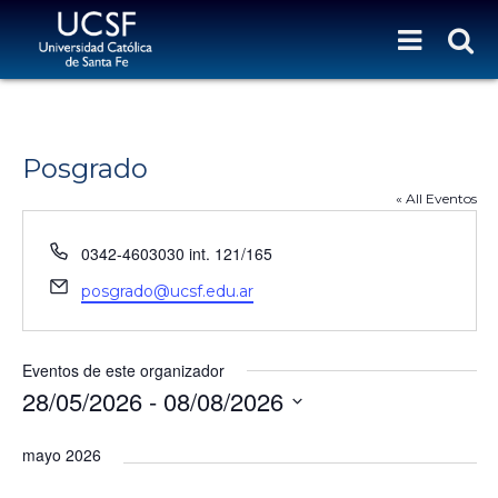
Posgrado
« All Eventos
T
0342-4603030 int. 121/165
e
E
posgrado@ucsf.edu.ar
l
m
é
a
f
i
Eventos de este organizador
o
l
28/05/2026
 - 
08/08/2026
n
o
S
e
mayo 2026
l
e