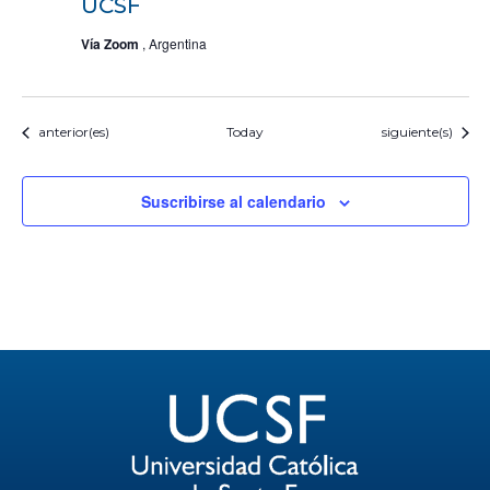
UCSF
Vía Zoom
, Argentina
Eventos
Eventos
anterior(es)
Today
siguiente(s)
Suscribirse al calendario