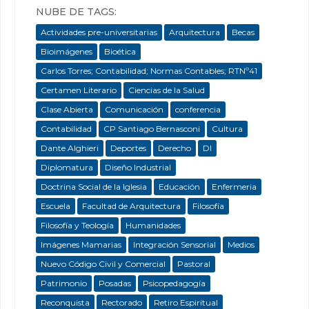
NUBE DE TAGS:
Actividades pre-universitarias
Arquitectura
Becas
Bioimágenes
Bioética
Carlos Torres; Contabilidad; Normas Contables; RTNº41
Certamen Literario
Ciencias de la Salud
Clase Abierta
Comunicación
conferencia
Contabilidad
CP Santiago Bernasconi
Cultura
Dante Alghieri
Deportes
Derecho
DI
Diplomatura
Diseño Industrial
Doctrina Social de la Iglesia
Educación
Enfermeria
Escuela
Facultad de Arquitectura
Filosofía
Filosofía y Teología
Humanidades
Imágenes Mamarias
Integración Sensorial
Medios
Nuevo Código Civil y Comercial
Pastoral
Patrimonio
Posadas
Psicopedagogía
Reconquista
Rectorado
Retiro Espiritual