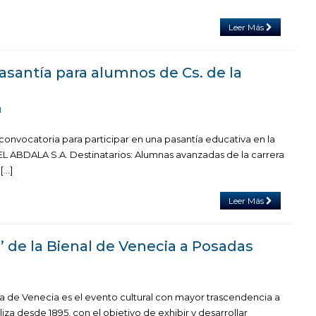
Leer Más
asantía para alumnos de Cs. de la
1
convocatoria para participar en una pasantía educativa en la
 ABDALA S.A. Destinatarios: Alumnas avanzadas de la carrera
[…]
Leer Más
ta’ de la Bienal de Venecia a Posadas
1
ra de Venecia es el evento cultural con mayor trascendencia a
iza desde 1895, con el objetivo de exhibir y desarrollar