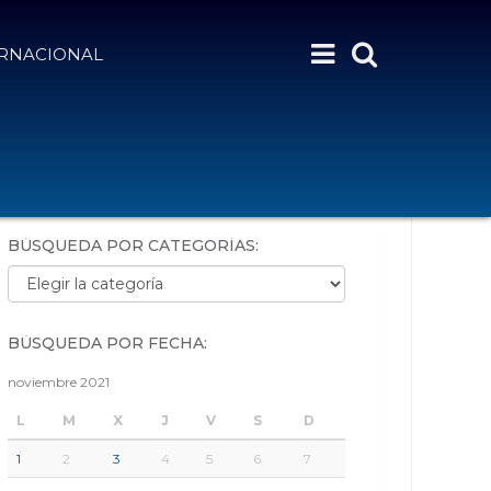
ERNACIONAL
BÚSQUEDA POR PALABRAS:
BÚSQUEDA POR CATEGORÍAS:
Búsqueda por categorías:
BÚSQUEDA POR FECHA:
noviembre 2021
L
M
X
J
V
S
D
1
2
3
4
5
6
7