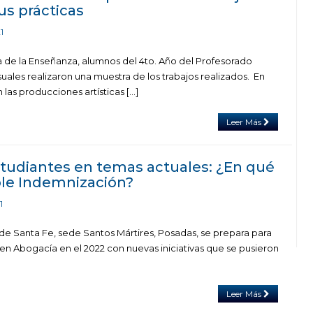
us prácticas
1
ca de la Enseñanza, alumnos del 4to. Año del Profesorado
isuales realizaron una muestra de los trabajos realizados. En
 las producciones artísticas […]
Leer Más
studiantes en temas actuales: ¿En qué
ble Indemnización?
1
 de Santa Fe, sede Santos Mártires, Posadas, se prepara para
s en Abogacía en el 2022 con nuevas iniciativas que se pusieron
Leer Más