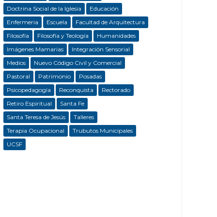
Doctrina Social de la Iglesia
Educación
Enfermeria
Escuela
Facultad de Arquitectura
Filosofía
Filosofía y Teología
Humanidades
Imágenes Mamarias
Integración Sensorial
Medios
Nuevo Código Civil y Comercial
Pastoral
Patrimonio
Posadas
Psicopedagogía
Reconquista
Rectorado
Retiro Espiritual
Santa Fe
Santa Teresa de Jesús
Talleres
Terapia Ocupacional
Trubutos Municipales
UCSF