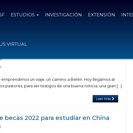
SF
ESTUDIOS
INVESTIGACIÓN
EXTENSIÓN
INT
s en "
noviembre de 2021
"
S VIRTUAL
n
1
 emprendimos un viaje, un camino a Belén. Hoy llegamos al
los pastores, para ser testigos de una buena noticia, una gran […]
Leer Más
e becas 2022 para estudiar en China
1