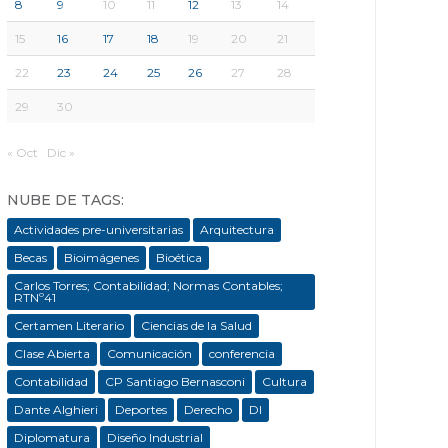
8
9
10
11
12
13
14
15
16
17
18
19
20
21
22
23
24
25
26
27
28
29
30
« Oct
Dic »
NUBE DE TAGS:
Actividades pre-universitarias
Arquitectura
Becas
Bioimágenes
Bioética
Carlos Torres; Contabilidad; Normas Contables;
RTNº41
Certamen Literario
Ciencias de la Salud
Clase Abierta
Comunicación
conferencia
Contabilidad
CP Santiago Bernasconi
Cultura
Dante Alghieri
Deportes
Derecho
DI
Diplomatura
Diseño Industrial