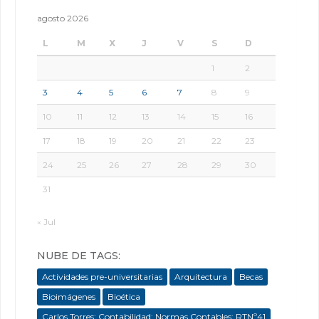
agosto 2026
L
M
X
J
V
S
D
1
2
3
4
5
6
7
8
9
10
11
12
13
14
15
16
17
18
19
20
21
22
23
24
25
26
27
28
29
30
31
« Jul
NUBE DE TAGS:
Actividades pre-universitarias
Arquitectura
Becas
Bioimágenes
Bioética
Carlos Torres; Contabilidad; Normas Contables; RTNº41