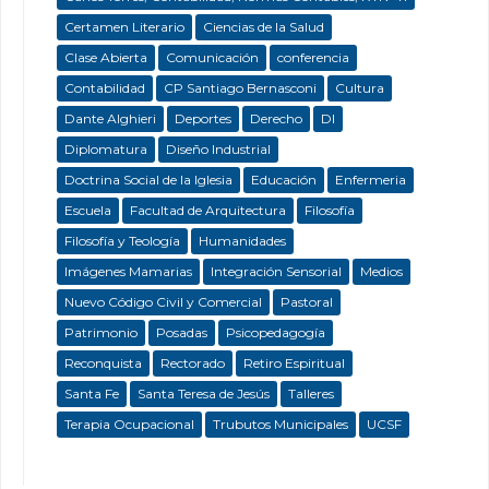
Certamen Literario
Ciencias de la Salud
Clase Abierta
Comunicación
conferencia
Contabilidad
CP Santiago Bernasconi
Cultura
Dante Alghieri
Deportes
Derecho
DI
Diplomatura
Diseño Industrial
Doctrina Social de la Iglesia
Educación
Enfermeria
Escuela
Facultad de Arquitectura
Filosofía
Filosofía y Teología
Humanidades
Imágenes Mamarias
Integración Sensorial
Medios
Nuevo Código Civil y Comercial
Pastoral
Patrimonio
Posadas
Psicopedagogía
Reconquista
Rectorado
Retiro Espiritual
Santa Fe
Santa Teresa de Jesús
Talleres
Terapia Ocupacional
Trubutos Municipales
UCSF