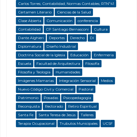
Carlos Torres; Contabilidad; Normas Contables; RTNº41
Certamen Literario
Ciencias de la Salud
Clase Abierta
Comunicación
conferencia
Contabilidad
CP Santiago Bernasconi
Cultura
Dante Alghieri
Deportes
Derecho
DI
Diplomatura
Diseño Industrial
Doctrina Social de la Iglesia
Educación
Enfermeria
Escuela
Facultad de Arquitectura
Filosofía
Filosofía y Teología
Humanidades
Imágenes Mamarias
Integración Sensorial
Medios
Nuevo Código Civil y Comercial
Pastoral
Patrimonio
Posadas
Psicopedagogía
Reconquista
Rectorado
Retiro Espiritual
Santa Fe
Santa Teresa de Jesús
Talleres
Terapia Ocupacional
Trubutos Municipales
UCSF