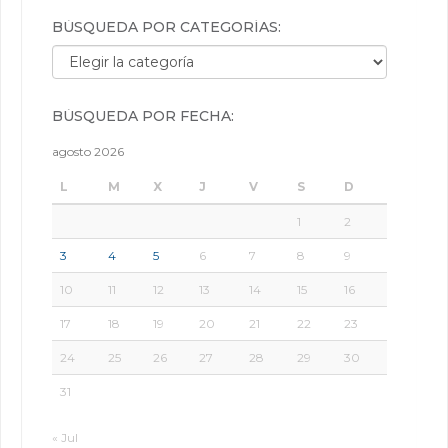
BÚSQUEDA POR CATEGORÍAS:
Búsqueda por categorías:
BÚSQUEDA POR FECHA:
agosto 2026
L
M
X
J
V
S
D
1
2
3
4
5
6
7
8
9
10
11
12
13
14
15
16
17
18
19
20
21
22
23
24
25
26
27
28
29
30
31
« Jul