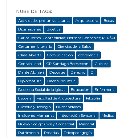
NUBE DE TAGS:
Actividades pre-universitarias
Arquitectura
Becas
Bioimágenes
Bioética
Carlos Torres; Contabilidad; Normas Contables; RTNº41
Certamen Literario
Ciencias de la Salud
Clase Abierta
Comunicación
conferencia
Contabilidad
CP Santiago Bernasconi
Cultura
Dante Alghieri
Deportes
Derecho
DI
Diplomatura
Diseño Industrial
Doctrina Social de la Iglesia
Educación
Enfermeria
Escuela
Facultad de Arquitectura
Filosofía
Filosofía y Teología
Humanidades
Imágenes Mamarias
Integración Sensorial
Medios
Nuevo Código Civil y Comercial
Pastoral
Patrimonio
Posadas
Psicopedagogía