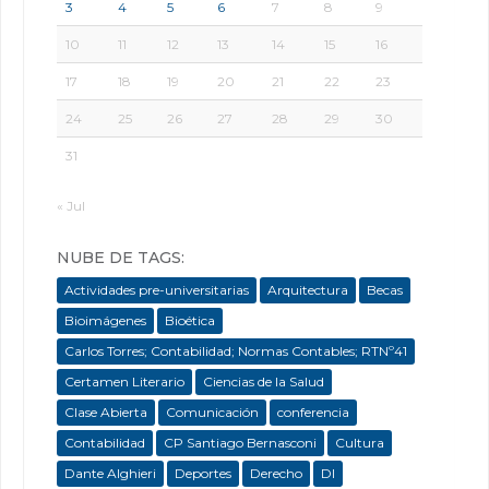
3
4
5
6
7
8
9
10
11
12
13
14
15
16
17
18
19
20
21
22
23
24
25
26
27
28
29
30
31
« Jul
NUBE DE TAGS:
Actividades pre-universitarias
Arquitectura
Becas
Bioimágenes
Bioética
Carlos Torres; Contabilidad; Normas Contables; RTNº41
Certamen Literario
Ciencias de la Salud
Clase Abierta
Comunicación
conferencia
Contabilidad
CP Santiago Bernasconi
Cultura
Dante Alghieri
Deportes
Derecho
DI