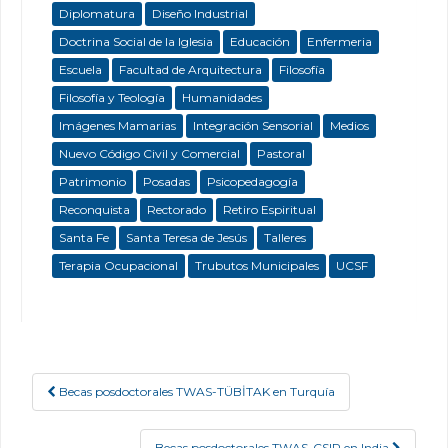
Diplomatura
Diseño Industrial
Doctrina Social de la Iglesia
Educación
Enfermeria
Escuela
Facultad de Arquitectura
Filosofía
Filosofía y Teología
Humanidades
Imágenes Mamarias
Integración Sensorial
Medios
Nuevo Código Civil y Comercial
Pastoral
Patrimonio
Posadas
Psicopedagogía
Reconquista
Rectorado
Retiro Espiritual
Santa Fe
Santa Teresa de Jesús
Talleres
Terapia Ocupacional
Trubutos Municipales
UCSF
Becas posdoctorales TWAS-TÜBİTAK en Turquía
Post navigation
Becas posdoctorales TWAS-CSIR en India