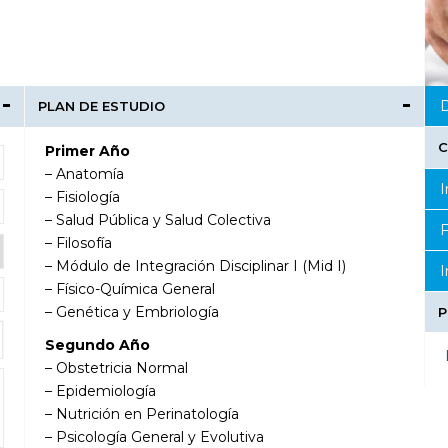
D
PLAN DE ESTUDIO
C
Primer Año
– Anatomía
I
– Fisiología
– Salud Pública y Salud Colectiva
F
– Filosofía
– Módulo de Integración Disciplinar I (Mid I)
I
– Físico-Química General
– Genética y Embriología
P
Segundo Año
– Obstetricia Normal
– Epidemiología
– Nutrición en Perinatología
– Psicología General y Evolutiva