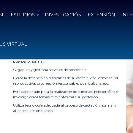
SF
ESTUDIOS
INVESTIGACIÓN
EXTENSIÓN
INT
»
LICENCIATURA EN OBSTETRICIA
S VIRTUAL
A
¿Qué hace un Licenciado en Obstetricia?
Diagnostica, controla y atiende el embarazo, parto y
puerperio normal.
Organiza y gestiona servicios de obstetricia.
Ejerce la docencia en disciplinas de su especialidad, como salud
reproductiva, procreación responsable, puericultura, etc.
Está capacitado para la realización de cursos de psicoprofilaxis.
Investiga otros temas relevantes para su profesión.
Utiliza tecnología adecuada al proceso de gestación normal y
atiende al recién nacido.