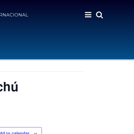
ERNACIONAL
chú
dd to calendar