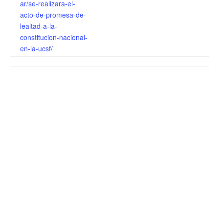
ar/se-realizara-el-
acto-de-promesa-de-
lealtad-a-la-
constitucion-nacional-
en-la-ucsf/