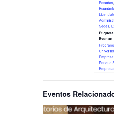
Posadas
Económi
Licenciat
Administ
Sedes
,
E
Etiqueta
Evento:
Program
Universi
Empresa
Enrique 
Empresa
Eventos Relacionad