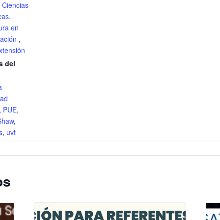
,
Ciencias
cas
,
ura en
ración
,
xtensión
s del
a
dad
,
PUE
,
Shaw
,
s
,
uvt
os