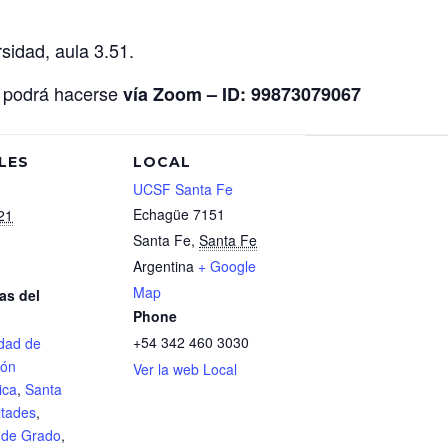
rsidad, aula 3.51.
, podrá hacerse
vía Zoom – ID: 99873079067
LES
LOCAL
UCSF Santa Fe
Echagüe 7151
21
Santa Fe
,
Santa Fe
Argentina
+ Google
Map
as del
Phone
+54 342 460 3030
dad de
ión
Ver la web Local
ica
,
Santa
ltades
,
 de Grado
,