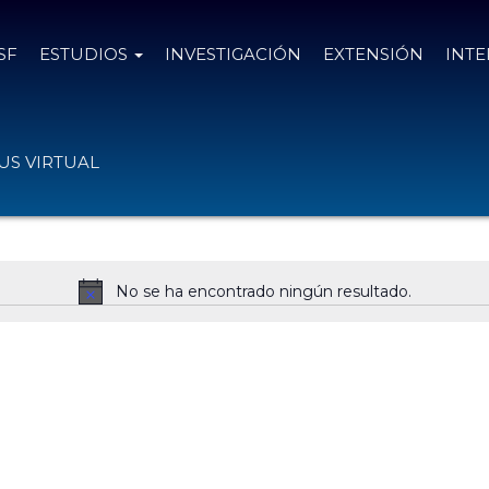
SF
ESTUDIOS
INVESTIGACIÓN
EXTENSIÓN
INT
tada a una comunidad solidaria
S VIRTUAL
No se ha encontrado ningún resultado.
N
o
t
i
c
e