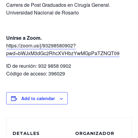
Carrera de Post Graduados en Cirugía General.
Universidad Nacional de
Rosa
rio
Unirse a Zoom.
https://zoom.us/j/93298580902?
pwd=bWJxM3dGc2RhcXVHbzYwMGpPaTZNQT09
ID de reunión: 932 9858 0902
Código de acceso: 396029
Add to calendar
DETALLES
ORGANIZADOR