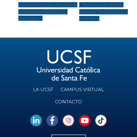
Diplomatura en Bioética:
Sede Reconquista- Programa de
Entrenamiento Ejecutivo para
Seminario “Relación Médico-
lideres 2021
Paciente”
LA UCSF
CAMPUS VIRTUAL
CONTACTO