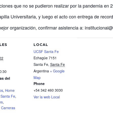
iones que no se pudieron realizar por la pandemia en 
pilla Universitaria, y luego el acto con entrega de record
jor organización, confirmar asistencia a: institucional
LES
LOCAL
UCSF Santa Fe
Echagüe 7151
22
Santa Fe
,
Santa Fe
Argentina
+ Google
0:30
Map
as del
Phone
+54 342 460 3030
os
,
Home
,
Santa Fe
,
Ver la web Local
es
,
,
Carreras