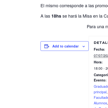
El mismo corresponde a las promoc
A las
se hará la Misa en la Ca
18hs
Para una me
DETAL
Add to calendar
Fecha:
07/07/20
Hora:
18:00 - 2
Categorí
Evento:
Graduad
principal
Facultad
Alumnos