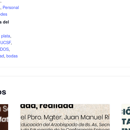
o
,
s
,
Personal
edes
s del
 plata
,
l UCSF
,
ADOS
,
ad
,
bodas
os