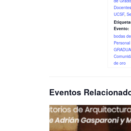
de Grad
Docente
UCSF
,
S
Etiqueta
Evento:
bodas de
Persona
GRADU
Comunid
de oro
Eventos Relacionad