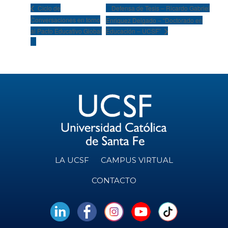
Defensa de Tesis – Ricardo Gabriel
Ciclo de
Conversaciones en torno
Enriquez Delgado – “Doctorado en
al Pacto Educativo Global
Educación – UCSF”
LA UCSF
CAMPUS VIRTUAL
CONTACTO