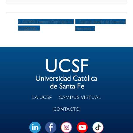
Cátedra abierta de Derechos
CURSO: Leonora Carrington en
su laberinto
Humanos
LA UCSF
CAMPUS VIRTUAL
CONTACTO