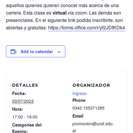
aquellos quienes quieran conocer más acerca de una
carrera. Esta clase es
virtual
vía zoom. Las demás son
presenciales. En el siguiente link podrás inscribirte, son
abiertas y gratuitas:
https://forms.office.com/r/yf2JDfKDk4
Add to calendar
DETALLES
ORGANIZADOR
Fecha:
Ingreso
Phone
03/07/2023
0342 155371285
Hora:
Email
17:00 - 19:00
promocion@ucsf.edu.
Categorías del
ar
Evento: