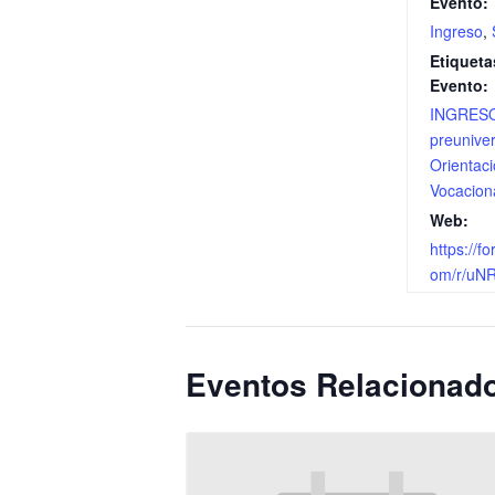
Evento:
Ingreso
,
Etiqueta
Evento:
INGRES
preuniver
Orientac
Vocacion
Web:
https://fo
om/r/uN
Eventos Relacionad