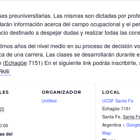
lases preuniversitarias. Las mismas son dictadas por pro
arán información acerca del campo ocupacional y el perfi
o destinado a despejar dudas y realizar todas las cons
ltimos años del nivel medio en su proceso de decisión vo
a de una carrera. Las clases se desarrollarán durante 
Fe
(Echagüe
7151) En el siguiente link podrás inscribirte, 
PRk8i
LES
ORGANIZADOR
LOCAL
Untitled
UCSF Santa Fe
Echagüe 7151
23
Santa Fe
,
Santa F
Argentina
+ Googl
0:00
Map
as del