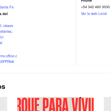
Phone
+54 342 460 3030
Santa Fe
Ver la web Local
s del
O
,
clases
sitarias
,
ión
al
rms.office.c
RXPPRk8i
os