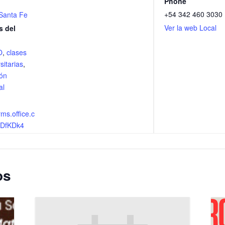
Phone
+54 342 460 3030
Santa Fe
Ver la web Local
s del
O
,
clases
sitarias
,
ión
al
rms.office.c
2JDfKDk4
os