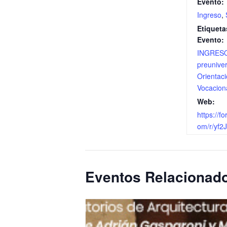
Evento:
Ingreso
,
Etiqueta
Evento:
INGRES
preuniver
Orientac
Vocacion
Web:
https://fo
om/r/yf
Eventos Relacionad