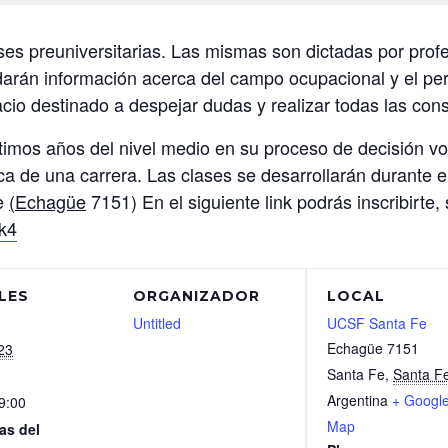
lases preuniversitarias. Las mismas son dictadas por pro
arán información acerca del campo ocupacional y el perfi
o destinado a despejar dudas y realizar todas las cons
ltimos años del nivel medio en su proceso de decisión vo
 de una carrera. Las clases se desarrollarán durante el 
Fe
(Echagüe
7151) En el siguiente link podrás inscribirte, 
Dk4
LES
ORGANIZADOR
LOCAL
Untitled
UCSF Santa Fe
Echagüe 7151
23
Santa Fe
,
Santa F
Argentina
+ Googl
9:00
Map
as del