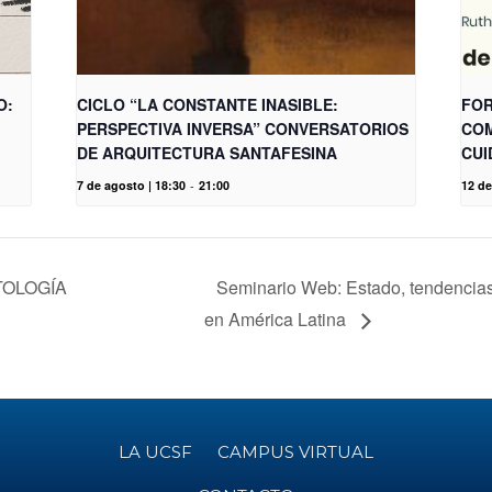
O:
CICLO “LA CONSTANTE INASIBLE:
FOR
PERSPECTIVA INVERSA” CONVERSATORIOS
COM
DE ARQUITECTURA SANTAFESINA
CUI
7 de agosto | 18:30
-
21:00
12 de
TOLOGÍA
Seminario Web: Estado, tendencias 
en América Latina
LA UCSF
CAMPUS VIRTUAL