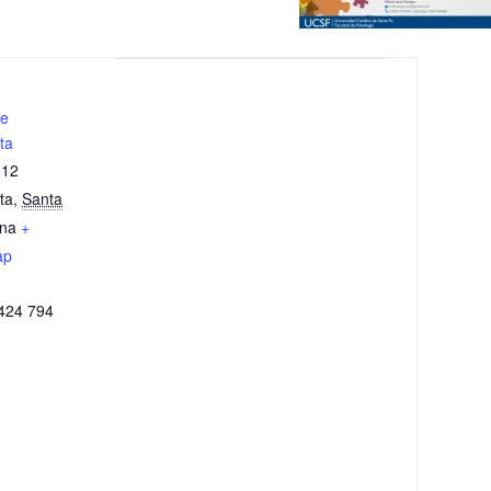
e
ta
612
ta
,
Santa
ina
+
ap
424 794