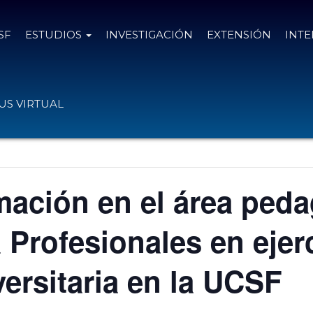
SF
ESTUDIOS
INVESTIGACIÓN
EXTENSIÓN
INT
S VIRTUAL
ación en el área peda
 Profesionales en ejerc
ersitaria en la UCSF