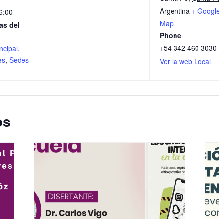
Argentina
+ Googl
6:00
Map
as del
Phone
+54 342 460 3030
ncipal
,
es
,
Sedes
Ver la web Local
os