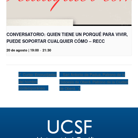
CONVERSATORIO: QUIEN TIENE UN PORQUÉ PARA VIVIR,
PUEDE SOPORTAR CUALQUIER CÓMO – RECC
20 de agosto | 19:00
-
21:30
San Antonio de Padua, Patrono de la
Curso: Encrucijadas
del hombre
Diócesis de Oberá. Patrono de la Ciudad
contemporáneo
de Oberá.