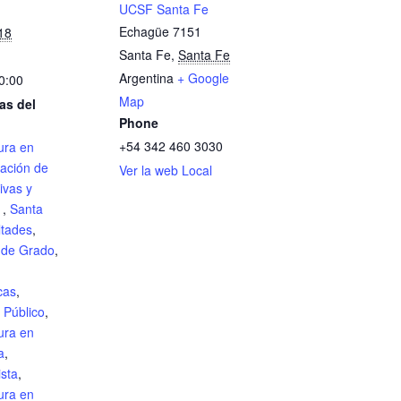
UCSF Santa Fe
Echagüe 7151
18
Santa Fe
,
Santa Fe
Argentina
+ Google
0:00
Map
as del
Phone
+54 342 460 3030
ura en
ración de
Ver la web Local
ivas y
s
,
Santa
ltades
,
 de Grado
,
cas
,
 Público
,
ura en
a
,
sta
,
ura en