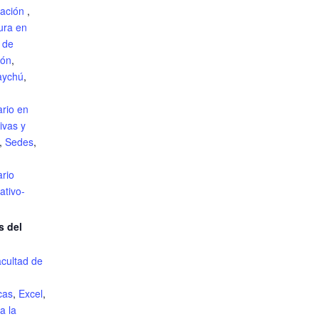
ración
,
ura en
 de
ión
,
aychú
,
ario en
ivas y
,
Sedes
,
ario
ativo-
s del
cultad de
cas
,
Excel
,
a la