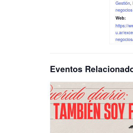
Gestión
,
negocios
Web:
https://w
u.ar/exce
negocios
Eventos Relacionad