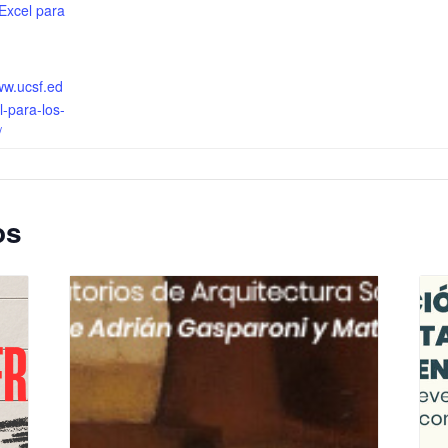
Excel para
ww.ucsf.ed
l-para-los-
/
os