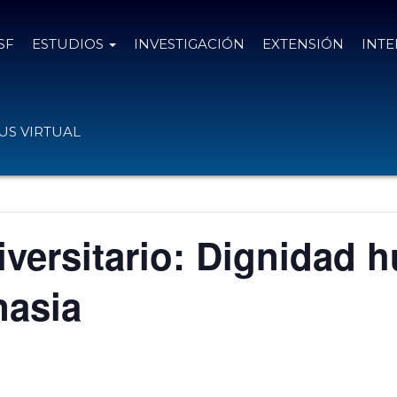
SF
ESTUDIOS
INVESTIGACIÓN
EXTENSIÓN
INT
S VIRTUAL
iversitario: Dignidad 
nasia