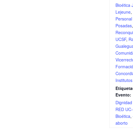
Bioética
Lejeune
,
Persona
Posadas
,
Reconqui
UCSF
,
Ra
Gualegu
Comunid
Vicerrec
Formaci
Concordi
Institutos
Etiqueta
Evento:
Dignida
RED UC
Bioética
,
aborto