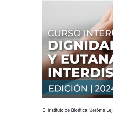
E
l
Instituto de Bioética “
Jérôme
Lej