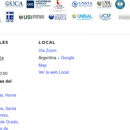
LES
LOCAL
Vía Zoom
Argentina
+ Google
24
Map
Ver la web Local
0:00
as del
ia
,
Home
es
,
Santa
ntes
,
 de Grado
,
to de