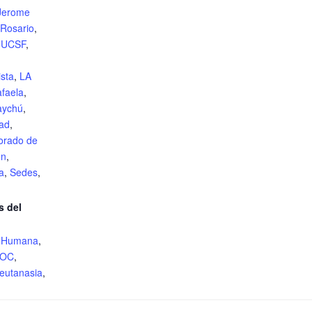
 Jerome
Rosario
,
l UCSF
,
sta
,
LA
faela
,
aychú
,
ad
,
torado de
ón
,
a
,
Sedes
,
s del
d Humana
,
-OC
,
eutanasia
,