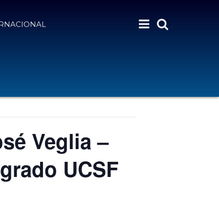
ERNACIONAL
sé Veglia –
osgrado UCSF