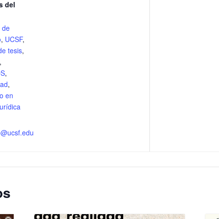
s del
n de
o
,
UCSF
,
e tesis
,
,
OS
,
dad
,
o en
urídica
o@ucsf.edu
os