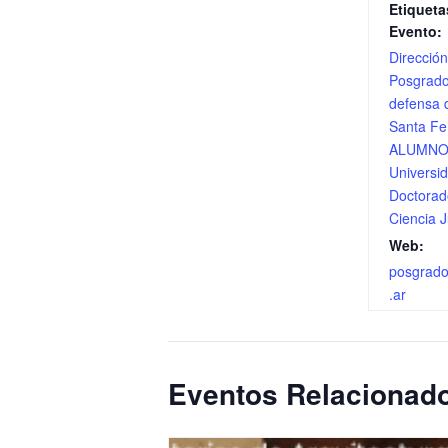
Etiqueta
Evento:
Direcció
Posgrad
defensa d
Santa Fe
ALUMN
Universi
Doctorad
Ciencia J
Web:
posgrad
.ar
Eventos Relacionad