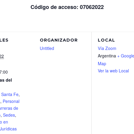
Código de acceso: 07062022
LES
ORGANIZADOR
LOCAL
Untitled
Vía Zoom
Argentina
+ Googl
22
Map
Ver la web Local
7:00
as del
,
Santa Fe
,
s
,
Personal
rreras de
o
,
Sedes
,
o en
Jurídicas