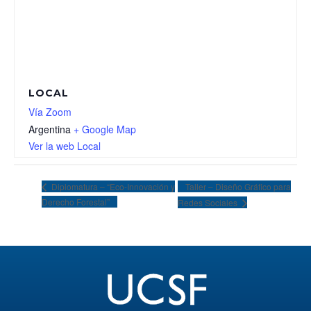
LOCAL
Vía Zoom
Argentina
+ Google Map
Ver la web Local
Taller – Diseño Gráfico para
Diplomatura – “Eco-Innovación y
Derecho Forestal”
Redes Sociales