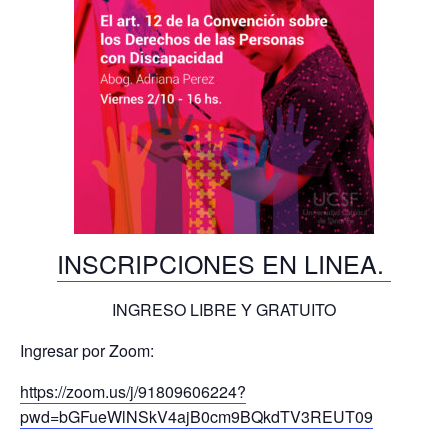
INSCRIPCIONES EN LINEA.
INGRESO LIBRE Y GRATUITO
Ingresar por Zoom:
https://zoom.us/j/91809606224?
pwd=bGFueWlNSkV4ajB0cm9BQkdTV3REUT09