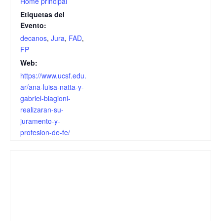
Home principal
Etiquetas del
Evento:
decanos
,
Jura
,
FAD
,
FP
Web:
https://www.ucsf.edu.
ar/ana-luisa-natta-y-
gabriel-biagioni-
realizaran-su-
juramento-y-
profesion-de-fe/