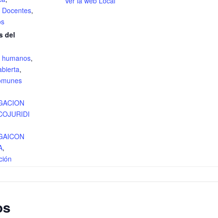
Ver la web Local
,
Docentes
,
os
s del
s humanos
,
abierta
,
comunes
GACION
COJURIDI
GAICON
A
,
ción
os