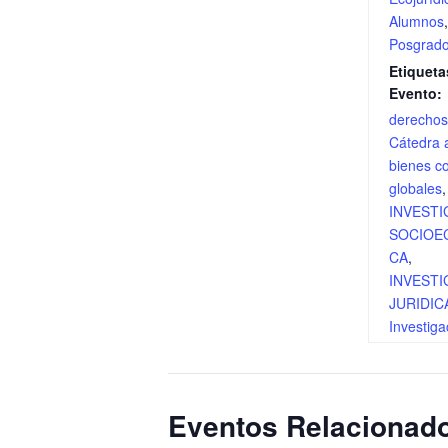
Alumnos
Posgrad
Etiqueta
Evento:
derecho
Cátedra 
bienes 
globales
,
INVESTI
SOCIOE
CA
,
INVESTI
JURIDIC
Investiga
Eventos Relacionad