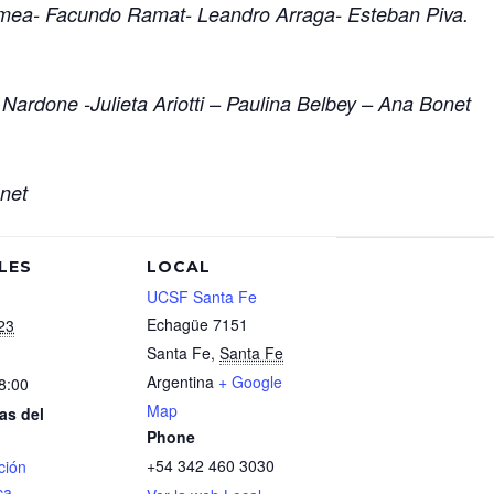
emea- Facundo Ramat- Leandro Arraga- Esteban Piva.
 Nardone -Julieta Ariotti – Paulina Belbey – Ana Bonet
onet
LES
LOCAL
UCSF Santa Fe
Echagüe 7151
23
Santa Fe
,
Santa Fe
Argentina
+ Google
8:00
Map
as del
Phone
+54 342 460 3030
ción
ca
,