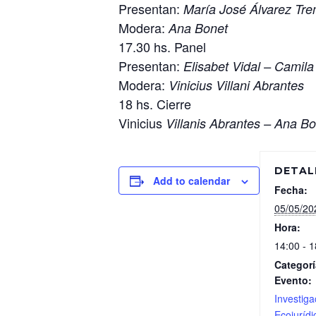
Presentan:
María José Álvarez Tr
Modera:
Ana Bonet
17.30 hs. Panel
Presentan:
Elisabet Vidal – Camila
Modera:
Vinicius Villani Abrantes
18 hs. Cierre
Vinicius
Villanis Abrantes – Ana B
DETAL
Add to calendar
Fecha:
05/05/20
Hora:
14:00 - 1
Categorí
Evento:
Investiga
Ecojurídi