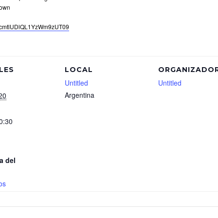
town
3I3cmtlUDlQL1YzWm9zUT09
LES
LOCAL
ORGANIZADO
Untitled
Untitled
Argentina
20
0:30
a del
os