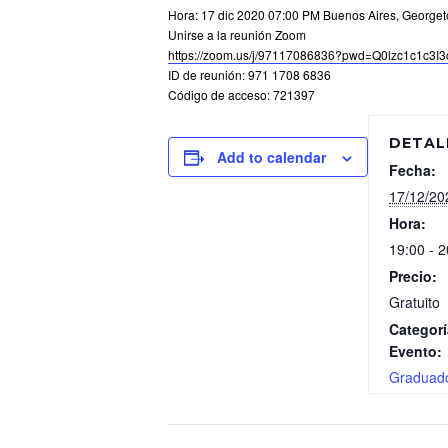
Hora: 17 dic 2020 07:00 PM Buenos Aires, George
Unirse a la reunión Zoom
https://zoom.us/j/97117086836?pwd=Q0lzc1c1c
ID de reunión: 971 1708 6836
Código de acceso: 721397
DETAL
Add to calendar
Fecha:
17/12/20
Hora:
19:00 - 2
Precio:
Gratuito
Categorí
Evento:
Graduad