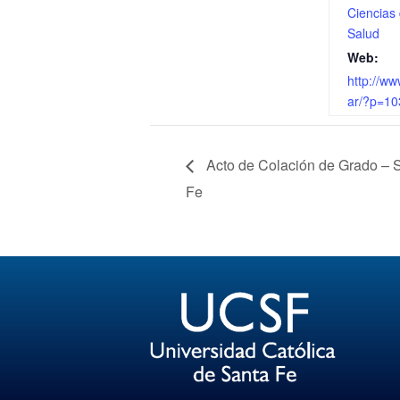
Ciencias 
Salud
Web:
http://ww
ar/?p=10
Acto de Colación de Grado – 
Fe