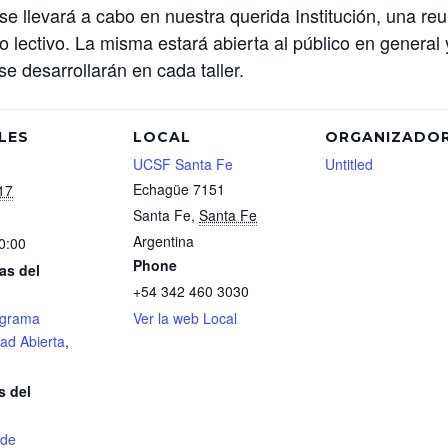
se llevará a cabo en nuestra querida Institución, una reu
 lectivo. La misma estará abierta al público en general 
e desarrollarán en cada taller.
LES
LOCAL
ORGANIZADO
UCSF Santa Fe
Untitled
Echagüe 7151
17
Santa Fe
,
Santa Fe
Argentina
0:00
Phone
as del
+54 342 460 3030
ograma
Ver la web Local
ad Abierta
,
s del
 de