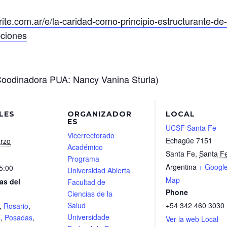
ite.com.ar/e/la-caridad-como-principio-estructurante-de-
pciones
Coodinadora PUA: Nancy Vanina Sturla)
LES
ORGANIZADOR
LOCAL
ES
UCSF Santa Fe
Vicerrectorado
Echagüe 7151
rzo
Académico
Santa Fe
,
Santa F
Programa
Argentina
+ Googl
5:00
Universidad Abierta
Map
as del
Facultad de
Phone
Ciencias de la
Salud
+54 342 460 3030
,
Rosario
,
Universidade
s
,
Posadas
,
Ver la web Local