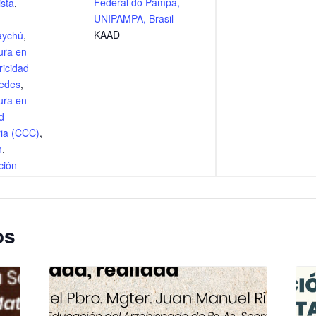
Federal do Pampa,
sta
,
UNIPAMPA, Brasil
KAAD
aychú
,
ura en
ricidad
edes
,
ura en
d
ria (CCC)
,
n
,
ción
os