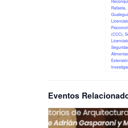
Reconqui
Rafaela
,
Gualegu
Licenciat
Psicomot
(CCC)
,
S
Licenciat
Segurida
Alimenta
Extensió
Investiga
Eventos Relacionad