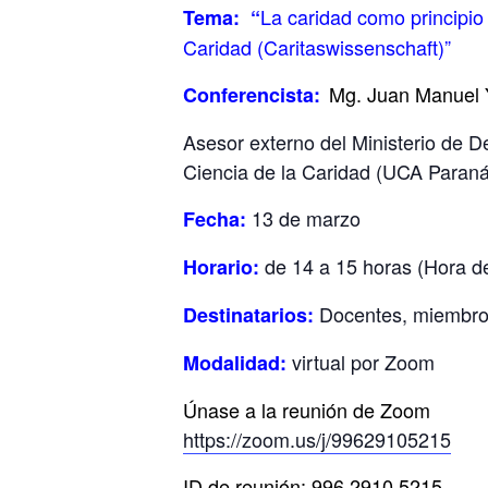
La caridad como principio 
Tema: “
Caridad (Caritaswissenschaft)”
Mg. Juan Manuel 
Conferencista:
Asesor externo del Ministerio de De
Ciencia de la Caridad (UCA Paraná,
13 de marzo
Fecha:
de 14 a 15 horas (Hora d
Horario:
Docentes, miembros
Destinatarios:
virtual por Zoom
Modalidad:
Únase a la reunión de Zoom
https://zoom.us/j/99629105215
ID de reunión: 996 2910 5215