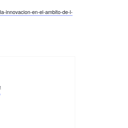
la-innovacion-en-el-ambito-de-l-
e
e