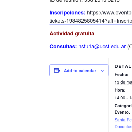
https://www.eventbr
Inscripciones:
tickets-1984825805414?aff=Inscri
Actividad gratuita
nsturla@ucsf.edu.ar
(
Consultas:
DETAL
Add to calendar
Fecha:
13 de ma
Hora:
14:00 - 1
Categorí
Evento:
Santa Fe
Docente