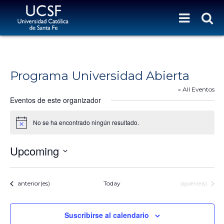
Programa Universidad Abierta
« All Eventos
Eventos de este organizador
No se ha encontrado ningún resultado.
N
o
t
Upcoming
i
c
S
e
e
Eventos
Eventos
l
anterior(es)
Today
siguiente(s)
e
c
c
Suscribirse al calendario
i