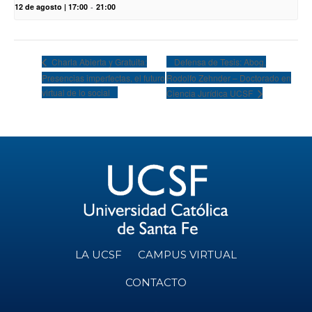
12 de agosto | 17:00
-
21:00
Defensa de Tesis: Abog.
Charla Abierta y Gratuita:
Presencias imperfectas, el futuro
Rodolfo Zehnder – Doctorado en
virtual de lo social
Ciencia Jurídica UCSF
LA UCSF
CAMPUS VIRTUAL
CONTACTO