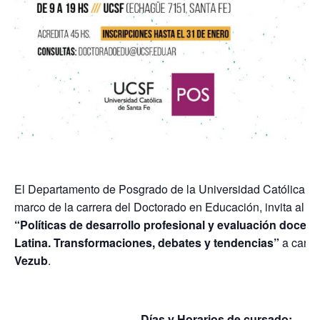
El Departamento de Posgrado de la Universidad Católica de
marco de la carrera del Doctorado en Educación, invita al
Se
“Políticas de desarrollo profesional y evaluación docen
Latina. Transformaciones, debates y tendencias”
a cargo
Vezub
.
Días y Horarios de cursado: