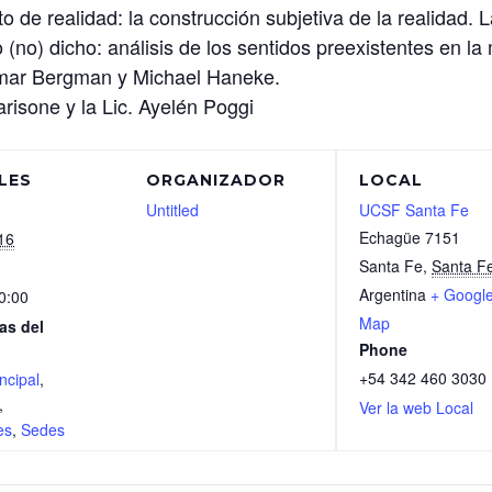
o de realidad: la construcción subjetiva de la realidad.
o (no) dicho: análisis de los sentidos preexistentes en 
ngmar Bergman y Michael Haneke.
risone y la Lic. Ayelén Poggi
LES
ORGANIZADOR
LOCAL
Untitled
UCSF Santa Fe
Echagüe 7151
16
Santa Fe
,
Santa F
Argentina
+ Googl
0:00
Map
as del
Phone
+54 342 460 3030
ncipal
,
,
Ver la web Local
es
,
Sedes