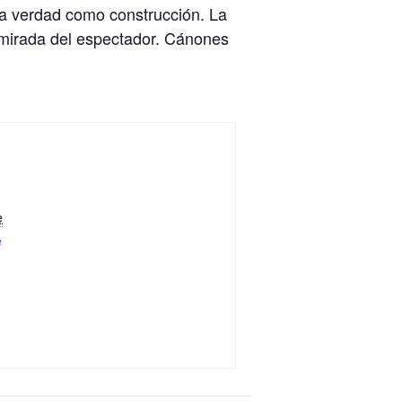
 La verdad como construcción. La
la mirada del espectador. Cánones
e
e