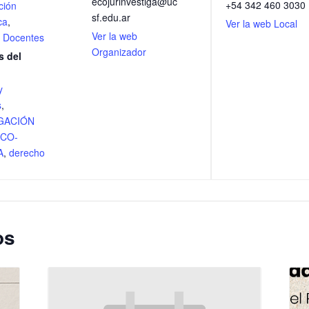
ecojurinvestiga@uc
+54 342 460 3030
ción
sf.edu.ar
ca
,
Ver la web Local
Ver la web
,
Docentes
Organizador
s del
y
s
,
GACIÓN
ECO-
A
,
derecho
os