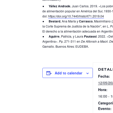
●
Yáñez Andrade
, Juan Carlos. 2019. «Los pobr
de alimentación popular en América del Sur, 1930
doi:
https://doi.org/10.7440/histcrit71.2019.04
●
Bestard
, Ana María y
Carrasco
, Maximiliano 
la Corte Suprema de Justicia de la Nación”, en L. Pau
El derecho a la alimentación adecuada en Argenti
●
Aguirre
, Patricia, y Laura
Pautassi
. 2022. «Del
Argentina». Pp. 271-311 en
De Alfonsín a Macri. De
Gamallo. Buenos Aires: EUDEBA.
DETAL
Add to calendar
Fecha:
12/05/20
Hora:
16:00 - 1
Categorí
Evento: