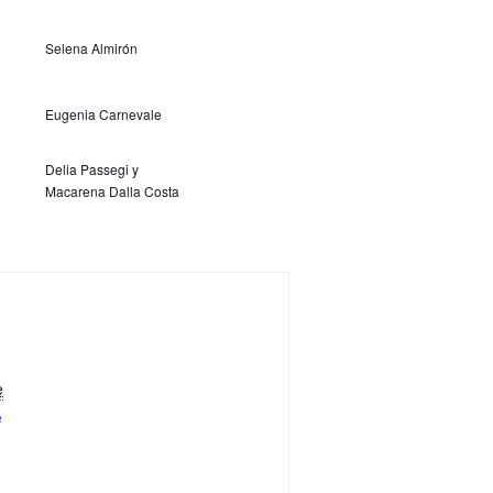
Selena Almirón
Eugenia Carnevale
Delia Passegi y
Macarena Dalla Costa
e
e