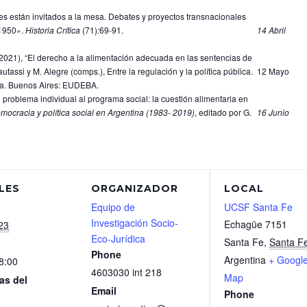
es están invitados a la mesa. Debates y proyectos transnacionales
-1950».
Historia Crítica
(71):69-91.
14 Abril
(2021), “El derecho a la alimentación adecuada en las sentencias de
tassi y M. Alegre (comps.), Entre la regulación y la política pública.
12 Mayo
na. Buenos Aires: EUDEBA.
 problema individual al programa social: la cuestión alimentaria en
mocracia y política social en Argentina (1983- 2019)
, editado por G.
16 Junio
LES
ORGANIZADOR
LOCAL
Equipo de
UCSF Santa Fe
Investigación Socio-
Echagüe 7151
23
Eco-Jurídica
Santa Fe
,
Santa F
Phone
Argentina
+ Googl
8:00
4603030 int 218
Map
as del
Email
Phone