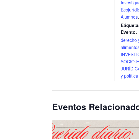
Investiga
Ecojurídi
Alumnos
Etiqueta
Evento:
derecho 
alimento
INVESTI
SOCIO-
JURÍDIC
y política
Eventos Relacionad