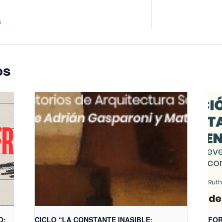
a
os
O:
CICLO “LA CONSTANTE INASIBLE:
FOR