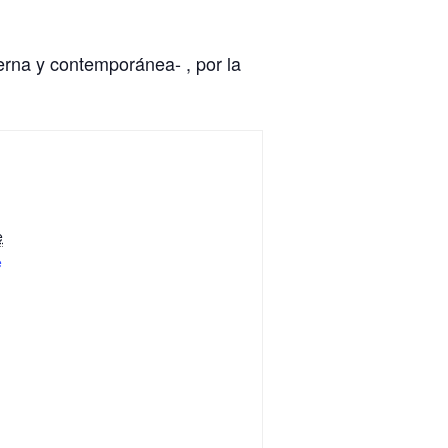
derna y contemporánea- , por la
e
e