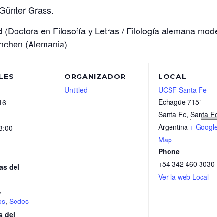
 Günter Grass.
id (Doctora en Filosofía y Letras / Filología alemana mo
nchen (Alemania).
LES
ORGANIZADOR
LOCAL
Untitled
UCSF Santa Fe
Echagüe 7151
16
Santa Fe
,
Santa F
Argentina
+ Googl
3:00
Map
Phone
+54 342 460 3030
as del
Ver la web Local
,
es
,
Sedes
s del